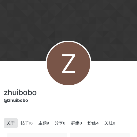
跳转至内容
Z
zhuibobo
@zhuibobo
关于
帖子
主题
分享
群组
粉丝
关注
16
8
0
0
4
0