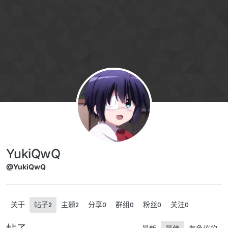
跳转至内容
YukiQwQ
@YukiQwQ
关于
帖子
主题
分享
群组
粉丝
关注
2
2
0
0
0
0