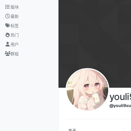
跳转至内容
版块
最新
标签
热门
用户
群组
youl
@youli9xu
关于