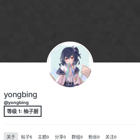
跳转至内容
yongbing
@yongbing
等级 1: 柚子厨
关于
帖子
主题
分享
群组
粉丝
关注
5
0
0
0
0
0