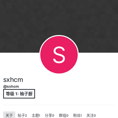
跳转至内容
S
sxhcm
@sxhcm
等级 1: 柚子厨
关于
帖子
主题
分享
群组
粉丝
关注
2
1
0
0
1
0