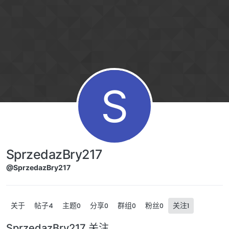
跳转至内容
S
SprzedazBry217
@SprzedazBry217
关于
帖子
主题
分享
群组
粉丝
关注
4
0
0
0
0
1
SprzedazBry217 关注