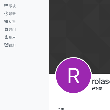
跳转至内容
版块
最新
标签
热门
用户
群组
R
rolas
已封禁
关于