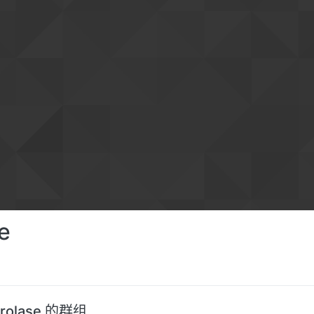
e
rolase 的群组