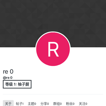
跳转至内容
R
re 0
@re 0
等级 1: 柚子厨
关于
帖子
主题
分享
群组
粉丝
关注
1
0
0
0
0
0