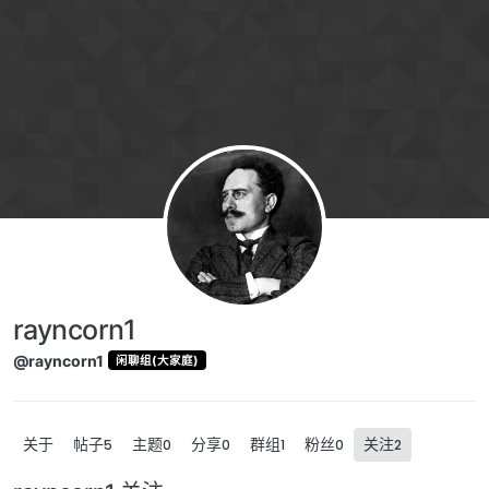
跳转至内容
rayncorn1
@rayncorn1
闲聊组(大家庭)
关于
帖子
主题
分享
群组
粉丝
关注
5
0
0
1
0
2