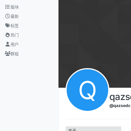
跳转至内容
版块
最新
标签
热门
用户
群组
Q
qazs
@qazsedc
关于