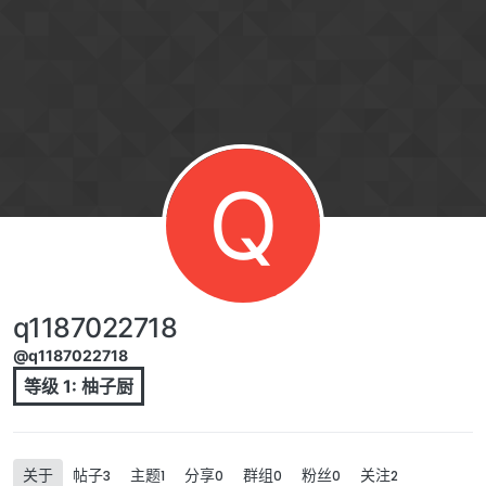
跳转至内容
Q
q1187022718
@q1187022718
等级 1: 柚子厨
关于
帖子
主题
分享
群组
粉丝
关注
3
1
0
0
0
2