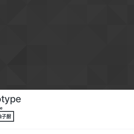
otype
e
 柚子厨