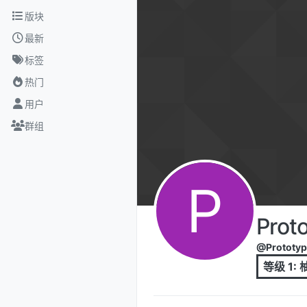
跳转至内容
版块
最新
标签
热门
用户
群组
P
Prot
@Prototyp
等级 1: