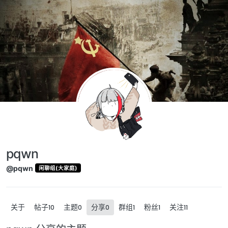
跳转至内容
pqwn
@pqwn
闲聊组(大家庭)
关于
帖子
主题
分享
群组
粉丝
关注
10
0
0
1
1
11