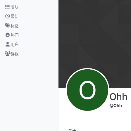
跳转至内容
版块
最新
标签
热门
用户
群组
O
Ohh
@Ohh
关于