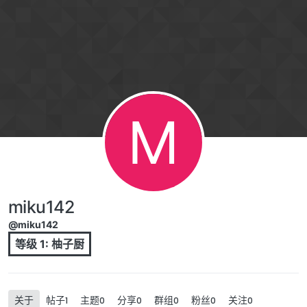
跳转至内容
M
miku142
@miku142
等级 1: 柚子厨
关于
帖子
主题
分享
群组
粉丝
关注
1
0
0
0
0
0