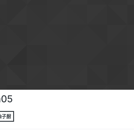
a05
 柚子厨