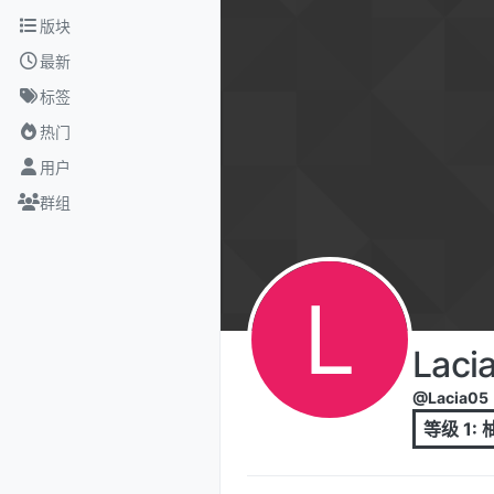
跳转至内容
版块
最新
标签
热门
用户
群组
L
Laci
@Lacia05
等级 1: