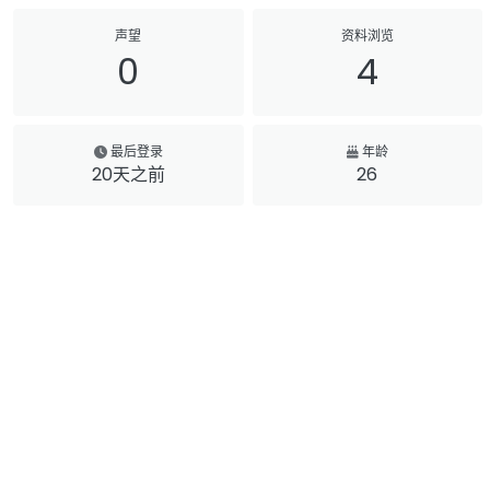
声望
资料浏览
0
4
最后登录
年龄
20天之前
26