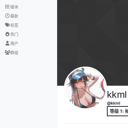
跳转至内容
版块
最新
标签
热门
用户
群组
kkml
@kkml
等级 1: