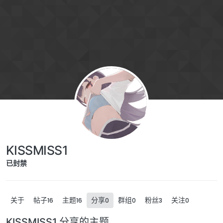
跳转至内容
KISSMISS1
已封禁
关于
帖子
主题
分享
群组
粉丝
关注
16
16
0
0
3
0
KISSMISS1 分享的主题