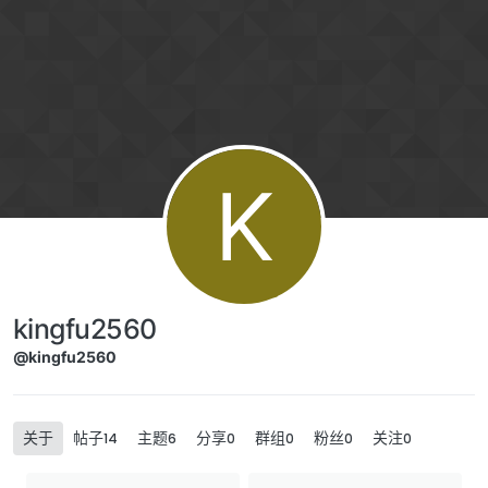
跳转至内容
K
kingfu2560
@kingfu2560
关于
帖子
主题
分享
群组
粉丝
关注
14
6
0
0
0
0