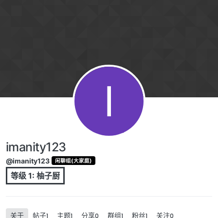
跳转至内容
I
imanity123
@imanity123
闲聊组(大家庭)
等级 1: 柚子厨
关于
帖子
主题
分享
群组
粉丝
关注
1
1
0
1
1
0