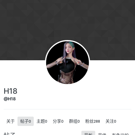
跳转至内容
H18
@H18
关于
帖子
主题
分享
群组
粉丝
关注
0
0
0
0
288
0