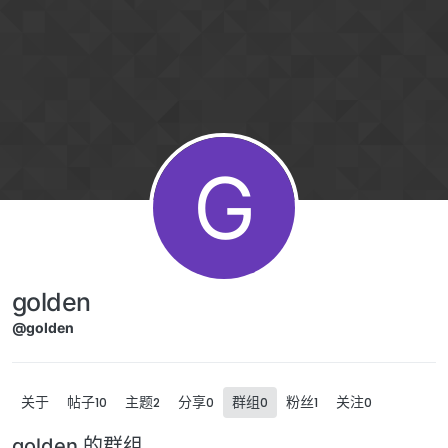
跳转至内容
G
golden
@golden
关于
帖子
主题
分享
群组
粉丝
关注
10
2
0
0
1
0
golden 的群组