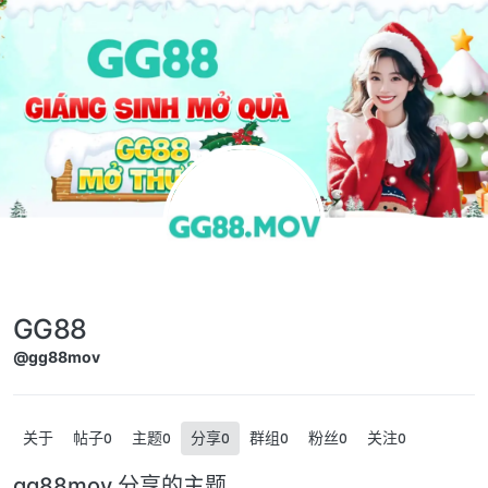
跳转至内容
GG88
@gg88mov
关于
帖子
主题
分享
群组
粉丝
关注
0
0
0
0
0
0
gg88mov 分享的主题