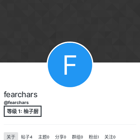
跳转至内容
F
fearchars
@fearchars
等级 1: 柚子厨
关于
帖子
主题
分享
群组
粉丝
关注
4
0
0
0
1
0