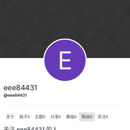
跳转至内容
E
eee84431
@eee84431
关于
帖子
主题
分享
群组
粉丝
关注
3
0
0
0
0
0
关注 eee84431 的人