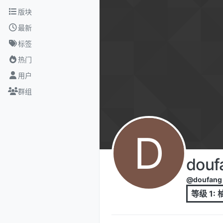
跳转至内容
版块
最新
标签
热门
用户
群组
D
douf
@doufang
等级 1: