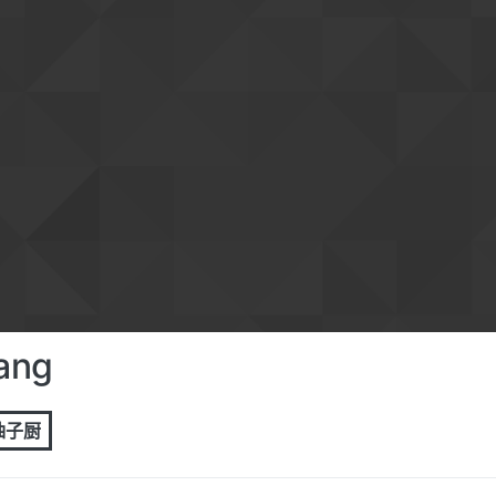
ang
 柚子厨