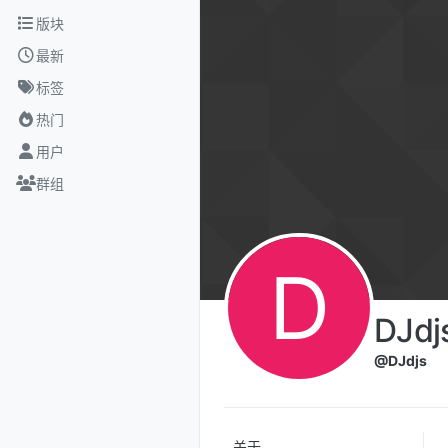
跳转至内容
版块
最新
标签
热门
用户
群组
D
DJdj
@DJdjs
关于