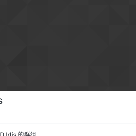
s
DJdjs 的群组