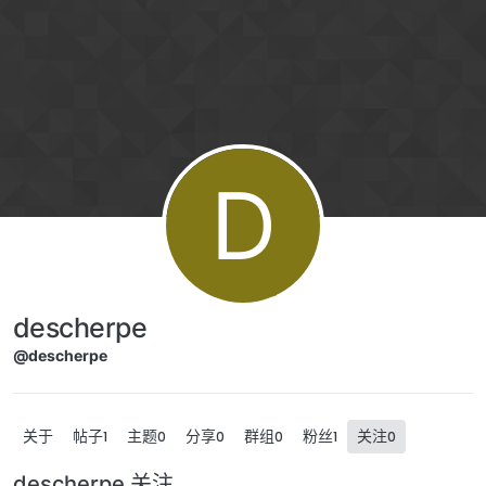
跳转至内容
D
descherpe
@descherpe
关于
帖子
主题
分享
群组
粉丝
关注
1
0
0
0
1
0
descherpe 关注