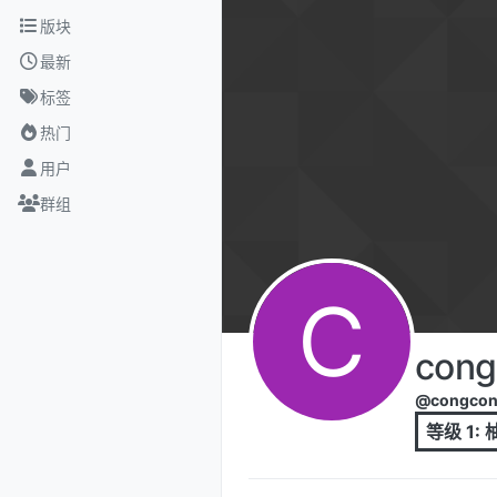
跳转至内容
版块
最新
标签
热门
用户
群组
C
cong
@congcon
等级 1: