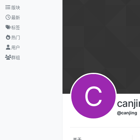
跳转至内容
版块
最新
标签
热门
用户
群组
C
canj
@canjing
关于