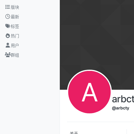
跳转至内容
版块
最新
标签
热门
用户
群组
A
arbc
@arbcty
关于