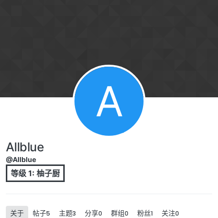
跳转至内容
A
Allblue
@Allblue
等级 1: 柚子厨
关于
帖子
主题
分享
群组
粉丝
关注
5
3
0
0
1
0