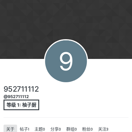
跳转至内容
9
952711112
@952711112
等级 1: 柚子厨
关于
帖子
主题
分享
群组
粉丝
关注
1
0
0
0
0
3