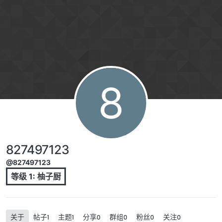
跳转至内容
8
827497123
@827497123
等级 1: 柚子厨
关于
帖子
主题
分享
群组
粉丝
关注
1
1
0
0
0
0