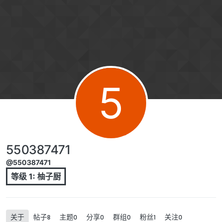
跳转至内容
5
550387471
@550387471
等级 1: 柚子厨
关于
帖子
主题
分享
群组
粉丝
关注
8
0
0
0
1
0