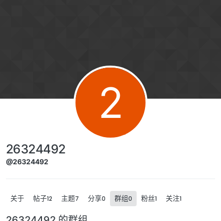
跳转至内容
2
26324492
@26324492
关于
帖子
主题
分享
群组
粉丝
关注
12
7
0
0
1
1
26324492 的群组