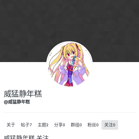
跳转至内容
威猛静年糕
@威猛静年糕
关于
帖子
主题
分享
群组
粉丝
关注
7
2
0
0
0
0
威猛静年糕 关注