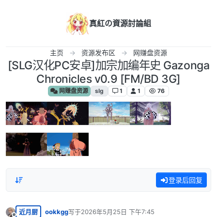
跳转至内容
真紅の資源討論組
主页
资源发布区
网赚盘资源
[SLG汉化PC安卓]加宗加编年史 Gazonga
Chronicles v0.9 [FM/BD 3G]
网赚盘资源
slg
1
1
76
登录后回复
近月厨
ookkgg
写于
2026年5月25日 下午7:45
最后由 编辑