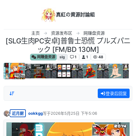
跳转至内容
真紅の資源討論組
主页
资源发布区
网赚盘资源
[SLG生肉PC安卓]普鲁士恐慌 プルズパニ
ック [FM/BD 130M]
网赚盘资源
slg
1
1
48
登录后回复
近月厨
ookkgg
写于
2026年5月25日 下午5:06
最后由 编辑
离线