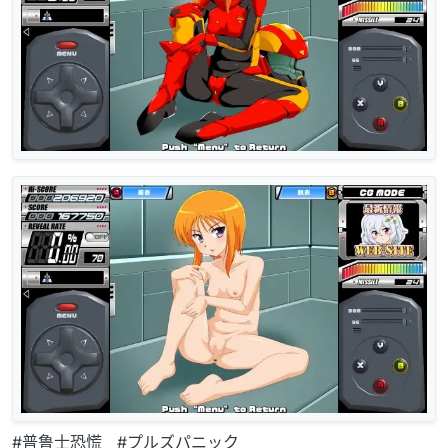
#普鲁士恐慌 #プルズパニック