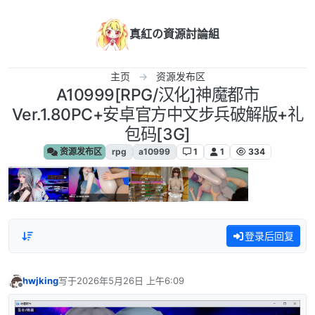
跳转至内容
真紅の資源討論組
主页
资源发布区
A10999[RPG/汉化]神魔都市
Ver.1.80PC+安卓官方中文步兵破解版+礼
包码[3G]
资源发布区
rpg
a10999
1
1
334
登录后回复
hwjking
写于
2026年5月26日 上午6:09
最后由 编辑
离线