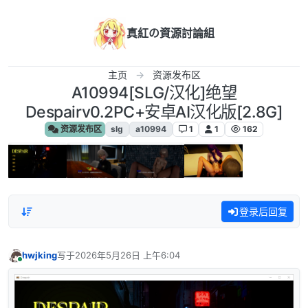
跳转至内容
真紅の資源討論組
主页
资源发布区
A10994[SLG/汉化]绝望
Despairv0.2PC+安卓AI汉化版[2.8G]
资源发布区
slg
a10994
1
1
162
登录后回复
hwjking
写于
2026年5月26日 上午6:04
最后由 编辑
在线