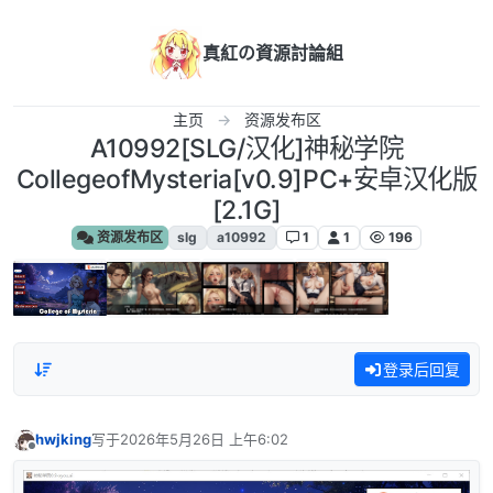
跳转至内容
真紅の資源討論組
主页
资源发布区
A10992[SLG/汉化]神秘学院
CollegeofMysteria[v0.9]PC+安卓汉化版
[2.1G]
资源发布区
slg
a10992
1
1
196
登录后回复
hwjking
写于
2026年5月26日 上午6:02
最后由 编辑
离线