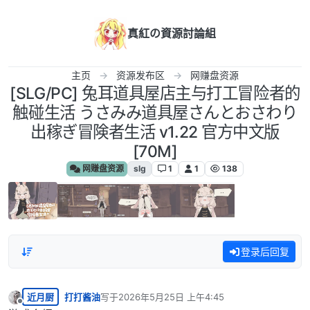
跳转至内容
真紅の資源討論組
主页
资源发布区
网赚盘资源
[SLG/PC] 兔耳道具屋店主与打工冒险者的
触碰生活 うさみみ道具屋さんとおさわり
出稼ぎ冒険者生活 v1.22 官方中文版
[70M]
网赚盘资源
slg
1
1
138
登录后回复
近月厨
打打酱油
写于
2026年5月25日 上午4:45
最后由 编辑
离线