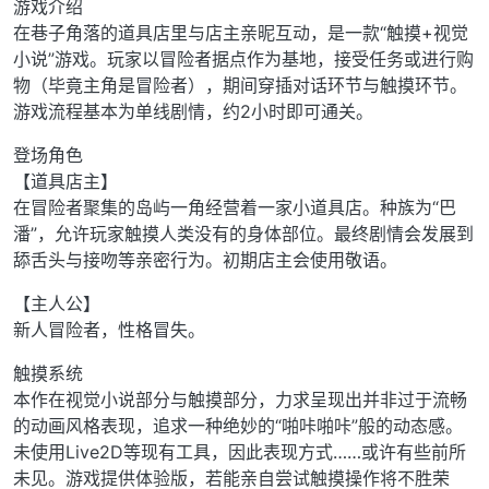
游戏介绍
在巷子角落的道具店里与店主亲昵互动，是一款“触摸+视觉
小说”游戏。玩家以冒险者据点作为基地，接受任务或进行购
物（毕竟主角是冒险者），期间穿插对话环节与触摸环节。
游戏流程基本为单线剧情，约2小时即可通关。
登场角色
【道具店主】
在冒险者聚集的岛屿一角经营着一家小道具店。种族为“巴
潘”，允许玩家触摸人类没有的身体部位。最终剧情会发展到
舔舌头与接吻等亲密行为。初期店主会使用敬语。
【主人公】
新人冒险者，性格冒失。
触摸系统
本作在视觉小说部分与触摸部分，力求呈现出并非过于流畅
的动画风格表现，追求一种绝妙的“啪咔啪咔”般的动态感。
未使用Live2D等现有工具，因此表现方式……或许有些前所
未见。游戏提供体验版，若能亲自尝试触摸操作将不胜荣