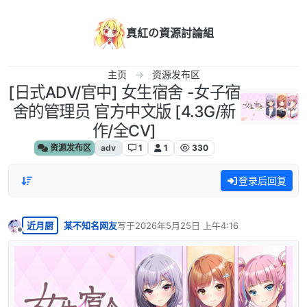
跳转至内容
真紅の資源討論組
主页
资源发布区
[日式ADV/官中] 女生宿舍 -女子宿
舍的管理员 官方中文版 [4.3G/新
作/全CV]
资源发布区
adv
1
1
330
登录后回复
近月厨
某不知名网友
写于
2026年5月25日 上午4:16
最后由 编辑
离线