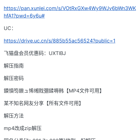
https://pan.xunlei.com/s/VOtRxGXw4Wy9WJv6bWn3WK
hfA1?pwd=6y6u#
UC：
https://drive.uc.cn/s/885b55ac56524?public=1
飞猫盘会员优惠码：UXTIBJ
解压指南
解压密码
鏌愪笉鐭ュ悕缃戝弸鍒嗕韩【MP4文件可用】
某不知名网友分享【所有文件可用】
解压方法
mp4改成zip解压