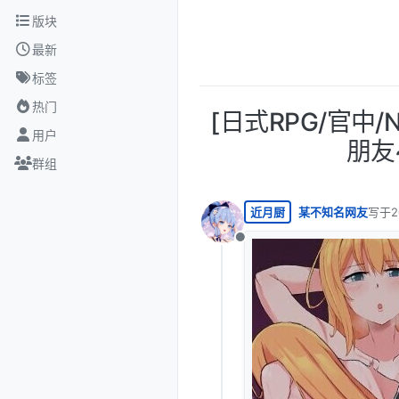
跳转至内容
版块
最新
标签
热门
[日式RPG/官中
用户
朋友
群组
近月厨
某不知名网友
写于
2
最后由
离线