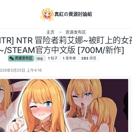
真紅の資源討論組
主页
资源发布区
/NTR] NTR 冒险者莉艾娜~被盯上的
~/STEAM官方中文版 [700M/新作]
资源发布区
rpg
1
帖子
1
发布者
283
浏览
026年5月25日 上午4:16
 编辑