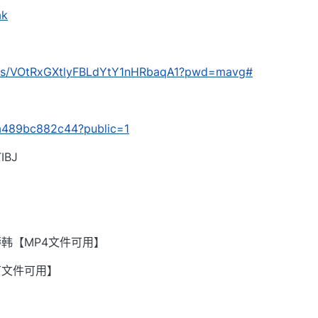
ak
om/s/VOtRxGXtlyFBLdYtY1nHRbaqA1?pwd=mavg#
/5a489bc882c44?public=1
BJ
韩【MP4文件可用】
有文件可用】