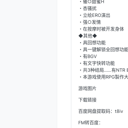
・催○甜蜜H
・杏骚扰
・立绘ERO演出
・强○发情
・在按摩时被开发身体 e
◆其他◆
・具回想功能
・具一键解锁全回想功
・有BGV
・有文字快转功能
・共3种结局……有NTR 
・本游戏使用RPG製作
游戏图片
下载链接
百度网盘提取码：t8iv
FM转百度：