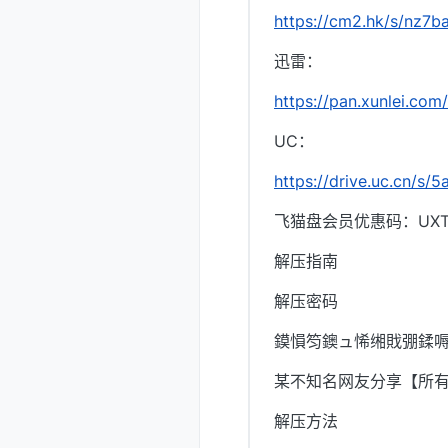
https://cm2.hk/s/nz7b
迅雷：
https://pan.xunlei.c
UC：
https://drive.uc.cn/s
飞猫盘会员优惠码：UXTI
解压指南
解压密码
鏌愪笉鐭ュ悕缃戝弸鍒嗕
某不知名网友分享【所
解压方法