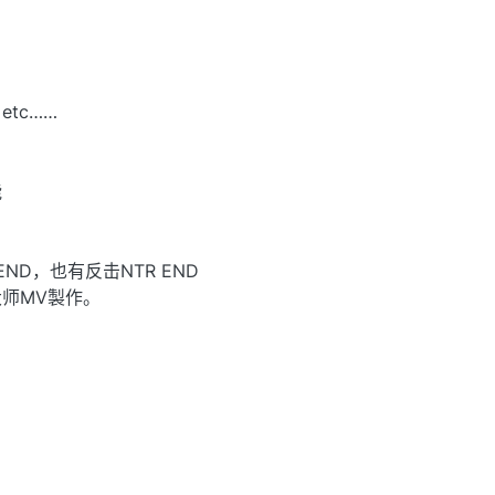
tc……
能
END，也有反击NTR END
大师MV製作。