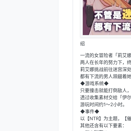
绍
一流的女冒险者「莉艾
两人在长年的努力下，
莉艾娜挑战前往迷宫深
都有下流的男人觊觎着
◆游戏系统◆
只要撞击就能打倒敌人，
透过收集素材交给「伊
游玩时间约1～2小时。
◆事件◆
以【NTR】为主题，【
其他还含有以下要素：