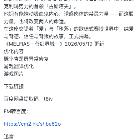
克利玛势力的首领「古斯塔夫」。
他拥有能撩动吸血鬼内心、诱惑肉体的禁忌力量——而这股
力量，也将改变两人的命运。
在这座交错着「爱」与「堕落」的歌德式赛博世界中，纯爱
与背德、信任与背叛的故事，正式揭幕。
《MELFIAS－苍红界域－》2026/05/19 更新
优化内容：
概率杏黑屏异常修复
游戏翻译优化
游戏图片
下载链接
百度网盘提取码：t8iv
FM转百度：
https://cm2.hk/s/ibe62o
迅雷：