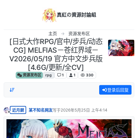
跳转至内容
真紅の資源討論組
主页
资源发布区
[日式大作RPG/官中/步兵/动态
CG] MELFIAS－苍红界域－
V2026/05/19 官方中文步兵版
[4.6G/更新/全CV]
资源发布区
rpg
1
1
330
登录后回复
近月厨
某不知名网友
写于
2026年5月25日 上午4:14
最后由 编辑
离线