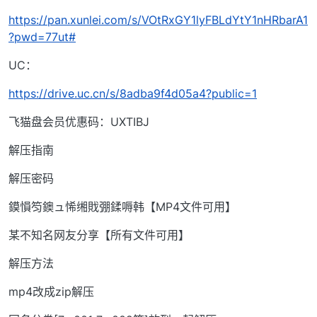
https://pan.xunlei.com/s/VOtRxGY1lyFBLdYtY1nHRbarA1
?pwd=77ut#
UC：
https://drive.uc.cn/s/8adba9f4d05a4?public=1
飞猫盘会员优惠码：UXTIBJ
解压指南
解压密码
鏌愪笉鐭ュ悕缃戝弸鍒嗕韩【MP4文件可用】
某不知名网友分享【所有文件可用】
解压方法
mp4改成zip解压