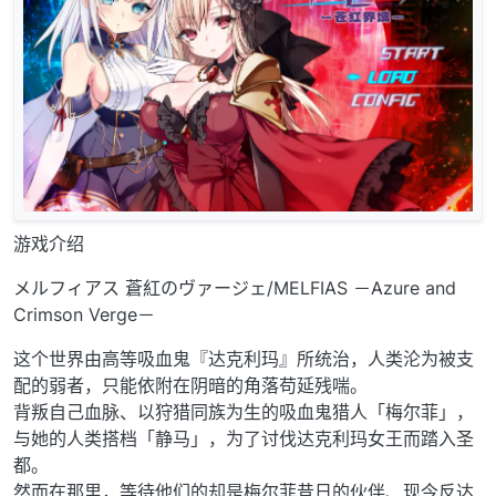
游戏介绍
メルフィアス 蒼紅のヴァージェ/MELFIAS －Azure and
Crimson Verge－
这个世界由高等吸血鬼『达克利玛』所统治，人类沦为被支
配的弱者，只能依附在阴暗的角落苟延残喘。
背叛自己血脉、以狩猎同族为生的吸血鬼猎人「梅尔菲」，
与她的人类搭档「静马」，为了讨伐达克利玛女王而踏入圣
都。
然而在那里，等待他们的却是梅尔菲昔日的伙伴、现今反达