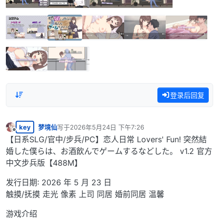
登录后回复
key
梦境仙
写于
2026年5月24日 下午7:26
最后由 编辑
离线
【日系SLG/官中/步兵/PC】恋人日常 Lovers' Fun! 突然結
婚した僕らは、お酒飲んでゲームするなどした。 v1.2 官方
中文步兵版【488M】
发行日期: 2026 年 5 月 23 日
触摸/抚摸 走光 像素 上司 同居 婚前同居 温馨
游戏介绍