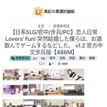
跳转至内容
真紅の資源討論組
主页
资源发布区
【日系SLG/官中/步兵/PC】恋人日常
Lovers' Fun! 突然結婚した僕らは、お酒
飲んでゲームするなどした。 v1.2 官方中
文步兵版【488M】
资源发布区
pc
slg
官中
无码
同居
露出
触摸
1
1
469