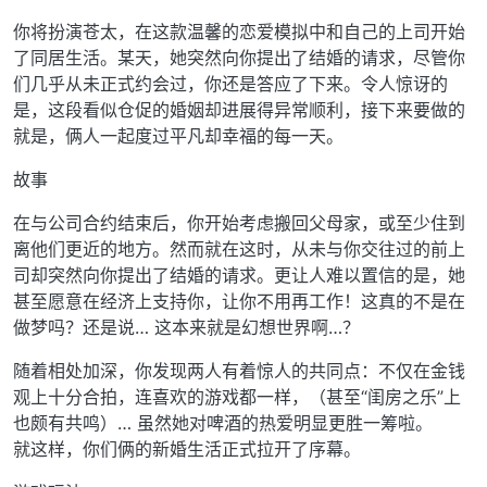
你将扮演苍太，在这款温馨的恋爱模拟中和自己的上司开始
了同居生活。某天，她突然向你提出了结婚的请求，尽管你
们几乎从未正式约会过，你还是答应了下来。令人惊讶的
是，这段看似仓促的婚姻却进展得异常顺利，接下来要做的
就是，俩人一起度过平凡却幸福的每一天。
故事
在与公司合约结束后，你开始考虑搬回父母家，或至少住到
离他们更近的地方。然而就在这时，从未与你交往过的前上
司却突然向你提出了结婚的请求。更让人难以置信的是，她
甚至愿意在经济上支持你，让你不用再工作！这真的不是在
做梦吗？还是说… 这本来就是幻想世界啊…？
随着相处加深，你发现两人有着惊人的共同点：不仅在金钱
观上十分合拍，连喜欢的游戏都一样，（甚至“闺房之乐”上
也颇有共鸣）… 虽然她对啤酒的热爱明显更胜一筹啦。
就这样，你们俩的新婚生活正式拉开了序幕。