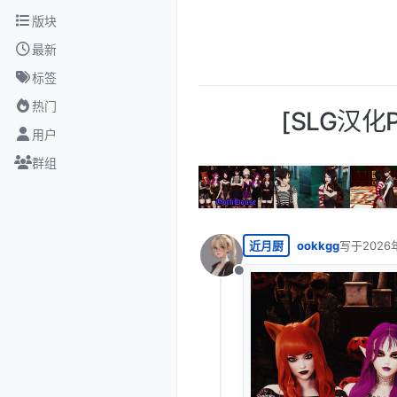
跳转至内容
版块
最新
标签
热门
[SLG汉化P
用户
群组
近月厨
ookkgg
写于
2026
最后由 编
离线