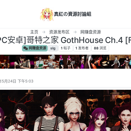
真紅の資源討論組
主页
资源发布区
网赚盘资源
C安卓]哥特之家 GothHouse Ch.4 [F
网赚盘资源
slg
1
帖子
1
发布者
88
浏览
年5月24日 下午5:03
辑