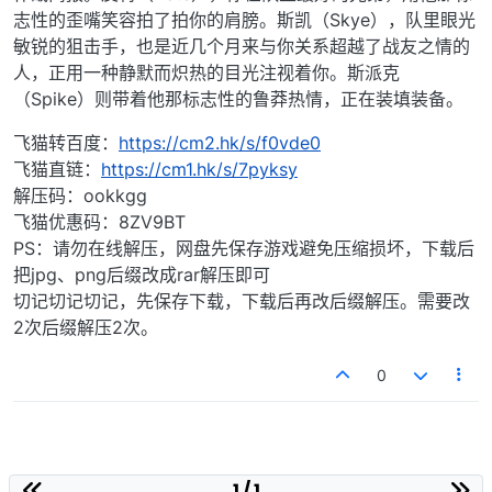
志性的歪嘴笑容拍了拍你的肩膀。斯凯（Skye），队里眼光
敏锐的狙击手，也是近几个月来与你关系超越了战友之情的
人，正用一种静默而炽热的目光注视着你。斯派克
（Spike）则带着他那标志性的鲁莽热情，正在装填装备。
飞猫转百度：
https://cm2.hk/s/f0vde0
飞猫直链：
https://cm1.hk/s/7pyksy
解压码：ookkgg
飞猫优惠码：8ZV9BT
PS：请勿在线解压，网盘先保存游戏避免压缩损坏，下载后
把jpg、png后缀改成rar解压即可
切记切记切记，先保存下载，下载后再改后缀解压。需要改
2次后缀解压2次。
0
1 / 1