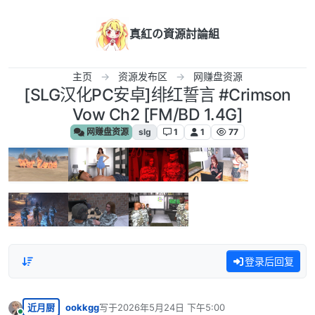
跳转至内容
真紅の資源討論組
主页
资源发布区
网赚盘资源
[SLG汉化PC安卓]绯红誓言 #Crimson
Vow Ch2 [FM/BD 1.4G]
网赚盘资源
slg
1
1
77
登录后回复
近月厨
ookkgg
写于
2026年5月24日 下午5:00
最后由 编辑