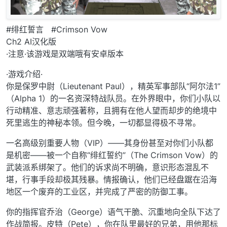
#绯红誓言 #Crimson Vow
Ch2 AI汉化版
·注意·该游戏是双端哦有安卓版本
·游戏介绍·
你是保罗中尉（Lieutenant Paul），精英军事部队“阿尔法1”
（Alpha 1）的一名资深特战队员。在外界眼中，你们小队以
行动精准、意志顽强著称，且拥有在他人望而却步的绝境中
死里逃生的神秘本领。但今晚，一切都显得极不寻常。
一名高级别重要人物（VIP）——其身份甚至对你们小队都
是机密——被一个自称“绯红誓约”（The Crimson Vow）的
武装派系绑架了。他们的诉求尚不明确，意识形态混乱不
堪，行事手段却极其残暴。情报确认，他们已经盘踞在沿海
地区一个废弃的工业区，并完成了严密的防御工事。
你的指挥官乔治（George）语气干脆、沉重地向全队下达了
作战简报。皮特（Pete），你在队里最好的兄弟，用他那标