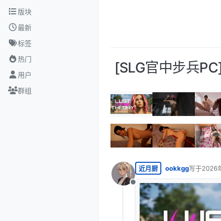
跳转至内容
版块
最新
标签
热门
[SLG官中步兵PC]虚幻
用户
群组
近月厨
ookkgg
写于
2026
最后由 编
离线