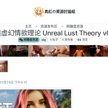
真紅の資源討論組
主页
资源发布区
网赚盘资源
情欲理论 Unreal Lust Theory v0.
网赚盘资源
slg
1
帖子
1
发布者
93
浏览
年5月24日 下午4:31
辑